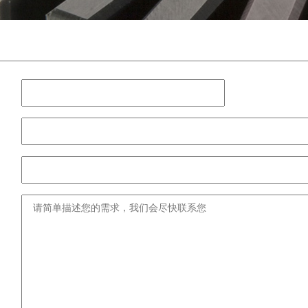
：
：
：
：