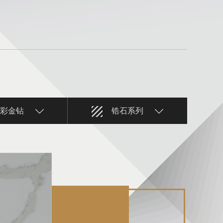
彩金钻
锆石系列